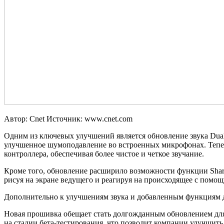
Автор: Cnet
Источник: www.cnet.com
Одним из ключевых улучшений является обновление звука Dual
улучшенное шумоподавление во встроенных микрофонах. Тепер
контроллера, обеспечивая более чистое и четкое звучание.
Кроме того, обновление расширило возможности функции Share 
рисуя на экране ведущего и реагируя на происходящее с помощ
Дополнительно к улучшениям звука и добавленным функциям де
Новая прошивка обещает стать долгожданным обновлением для
на стадии бета-тестирования, что позволит компании улучшить