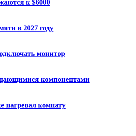
жаются к $6000
яти в 2027 году
подключать монитор
вращающимися компонентами
не нагревал комнату