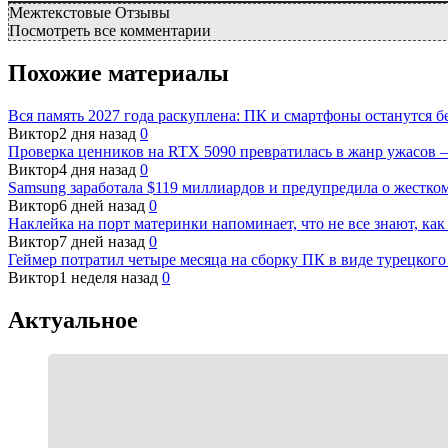
Межтекстовые Отзывы
Посмотреть все комментарии
Похожие материалы
Вся память 2027 года раскуплена: ПК и смартфоны останутся
Виктор
2 дня назад
0
Проверка ценников на RTX 5090 превратилась в жанр ужасов 
Виктор
4 дня назад
0
Samsung заработала $119 миллиардов и предупредила о жестко
Виктор
6 дней назад
0
Наклейка на порт материнки напоминает, что не все знают, ка
Виктор
7 дней назад
0
Геймер потратил четыре месяца на сборку ПК в виде турецко
Виктор
1 неделя назад
0
Актуальное