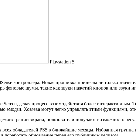
Playstation 5
Sense контроллера. Новая прошивка принесла не только значите
ь фоновые шумы, такие как звуки нажатий кнопок или звуки и
Screen, делая процесс взаимодействия более интерактивным. Те
ью эмодзи. Хозяева могут легко управлять этими функциями, от
монстрации экрана, пользователи получают возможность регулир
 всех обладателей PS5 в ближайшие месяцы. Избранная группа 
 и доработать обновление перед его публичным релизом.