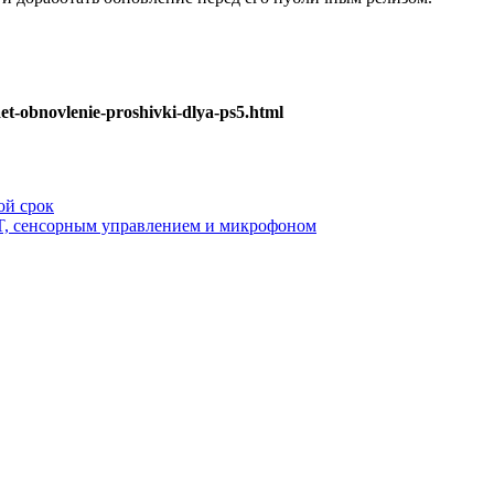
et-obnovlenie-proshivki-dlya-ps5.html
ой срок
T, сенсорным управлением и микрофоном