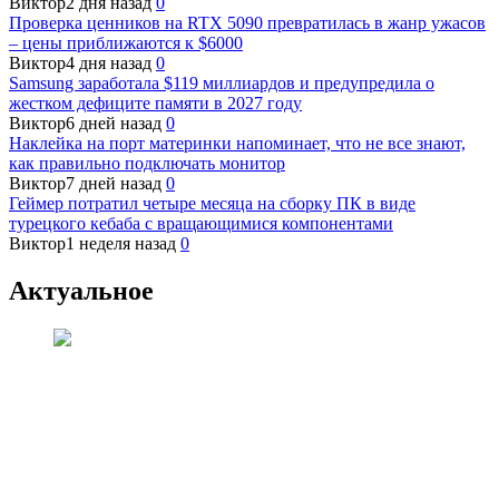
Виктор
2 дня назад
0
Проверка ценников на RTX 5090 превратилась в жанр ужасов
– цены приближаются к $6000
Виктор
4 дня назад
0
Samsung заработала $119 миллиардов и предупредила о
жестком дефиците памяти в 2027 году
Виктор
6 дней назад
0
Наклейка на порт материнки напоминает, что не все знают,
как правильно подключать монитор
Виктор
7 дней назад
0
Геймер потратил четыре месяца на сборку ПК в виде
турецкого кебаба с вращающимися компонентами
Виктор
1 неделя назад
0
Актуальное