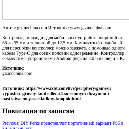
Автор: gizmochina.com
Источник: www.gizmochina.com
Контроллер подходит для мобильных устройств шириной от
68 до 95 мм и толщиной до 12,5 мм. Компактный и удобный
для переноски контроллер можно заряжать с помощью одного
кабеля Type-C для обеих половин одновременно. Контроллер
совместим с устройствами Android (версия 8.0 и выше) и ПК.
Источник
:
gizmochina.com
Источник: https://www.ixbt.com/live/periphery/gamesir-
vypustila-igrovoy-kontroller-x4-so-semnym-dizaynom-i-
nastraivaemoy-raskladkoy-knopok.html
Навигация по записям
Previous:
DIY Perks представляет портативный вариант PS5 в
виде планшета