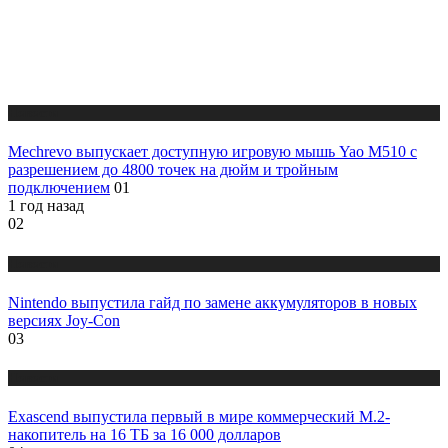
Новости
Mechrevo выпускает доступную игровую мышь Yao M510 с
разрешением до 4800 точек на дюйм и тройным
подключением
01
1 год назад
02
Новости
Nintendo выпустила гайд по замене аккумуляторов в новых
версиях Joy-Con
03
Новости
Exascend выпустила первый в мире коммерческий M.2-
накопитель на 16 ТБ за 16 000 долларов