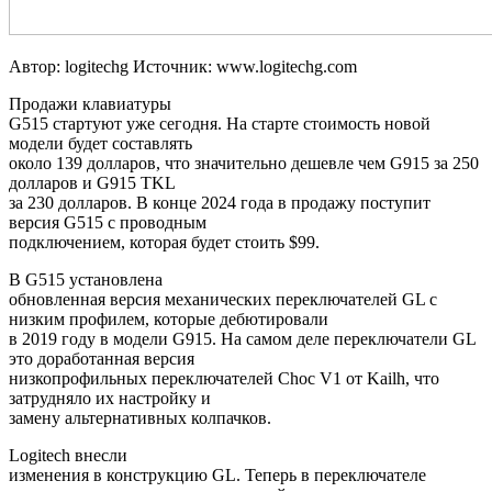
Автор: logitechg
Источник: www.logitechg.com
Продажи клавиатуры
G515 стартуют уже сегодня. На старте стоимость новой
модели будет составлять
около 139 долларов, что значительно дешевле чем G915 за 250
долларов и G915 TKL
за 230 долларов. В конце 2024 года в продажу поступит
версия G515 с проводным
подключением, которая будет стоить $99.
В G515 установлена
обновленная версия механических переключателей GL с
низким профилем, которые дебютировали
в 2019 году в модели G915. На самом деле переключатели GL
это доработанная версия
низкопрофильных переключателей Choc V1 от Kailh, что
затрудняло их настройку и
замену альтернативных колпачков.
Logitech внесли
изменения в конструкцию GL. Теперь в переключателе