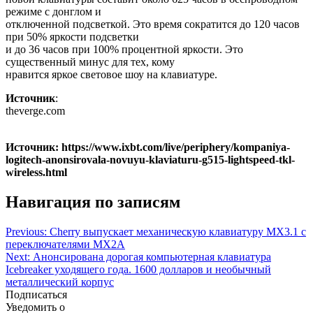
режиме с донглом и
отключенной подсветкой. Это время сократится до 120 часов
при 50% яркости подсветки
и до 36 часов при 100% процентной яркости. Это
существенный минус для тех, кому
нравится яркое световое шоу на клавиатуре.
Источник
:
theverge.com
Источник: https://www.ixbt.com/live/periphery/kompaniya-
logitech-anonsirovala-novuyu-klaviaturu-g515-lightspeed-tkl-
wireless.html
Навигация по записям
Previous:
Cherry выпускает механическую клавиатуру MX3.1 с
переключателями MX2A
Next:
Анонсирована дорогая компьютерная клавиатура
Icebreaker уходящего года. 1600 долларов и необычный
металлический корпус
Подписаться
Уведомить о