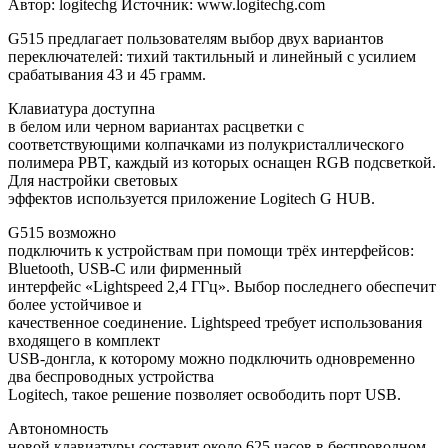
Автор: logitechg
Источник: www.logitechg.com
G515 предлагает пользователям выбор двух вариантов
переключателей: тихий тактильный и линейный с усилием
срабатывания 43 и 45 грамм.
Клавиатура доступна
в белом или черном вариантах расцветки с
соответствующими колпачками из полукристаллического
полимера PBT, каждый из которых оснащен RGB подсветкой.
Для настройки световых
эффектов используется приложение Logitech G HUB.
G515 возможно
подключить к устройствам при помощи трёх интерфейсов:
Bluetooth, USB-C или фирменный
интерфейс «Lightspeed 2,4 ГГц». Выбор последнего обеспечит
более устойчивое и
качественное соединение. Lightspeed требует использования
входящего в комплект
USB-донгла, к которому можно подключить одновременно
два беспроводных устройства
Logitech, такое решение позволяет освободить порт USB.
Автономность
новой клавиатуры составит около 625 часов в беспроводном