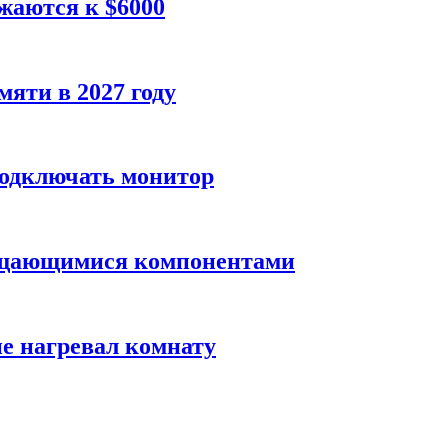
жаются к $6000
яти в 2027 году
подключать монитор
вращающимися компонентами
не нагревал комнату