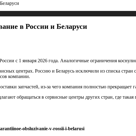
 Беларуси
ание в России и Беларуси
оссии с 1 января 2026 года. Аналогичные ограничения коснулис
сных центрах. Россию и Беларусь исключили из списка стран с 
рсов компании.
поставки запчастей, из-за чего компания полностью прекращает 
ают обращаться в сервисные центры других стран, где такая га
rantiinoe-obsluzivanie-v-rossii-i-belarusi