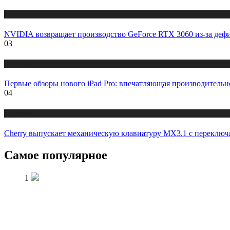
Новости
NVIDIA возвращает производство GeForce RTX 3060 из-за де
03
Новости
Первые обзоры нового iPad Pro: впечатляющая производительн
04
Новости
Cherry выпускает механическую клавиатуру MX3.1 с переклю
Самое популярное
1