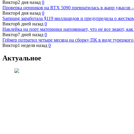
Виктор
2 дня назад
0
Проверка ценников на RTX 5090 превратилась в жанр ужасов 
Виктор
4 дня назад
0
Samsung заработала $119 миллиардов и предупредила о жестко
Виктор
6 дней назад
0
Наклейка на порт материнки напоминает, что не все знают, ка
Виктор
7 дней назад
0
Геймер потратил четыре месяца на сборку ПК в виде турецко
Виктор
1 неделя назад
0
Актуальное