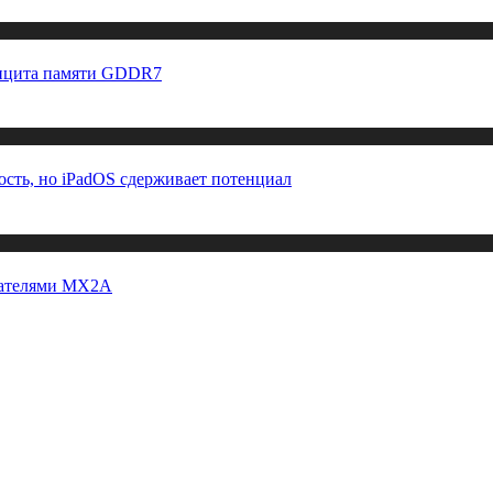
фицита памяти GDDR7
ость, но iPadOS сдерживает потенциал
чателями MX2A